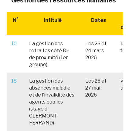
Gestion des ressources humaines
N°
Intitulé
Dates
Date
d'insc
10
La gestion des
Les 23 et
lundi 
retraites côté RH
24 mars
févrie
de proximité (1er
2026
groupe)
18
La gestion des
Les 26 et
vendre
absences maladie
27 mai
avril 
et de l’invalidité des
2026
agents publics
(stage à
CLERMONT-
FERRAND)