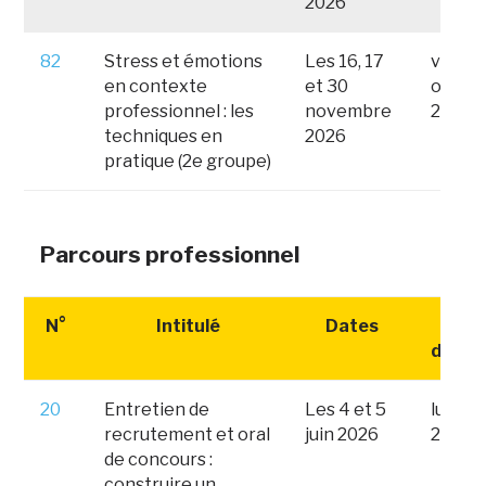
2026
82
Stress et émotions
Les 16, 17
vendre
en contexte
et 30
octob
professionnel : les
novembre
2026
techniques en
2026
pratique (2e groupe)
Parcours professionnel
N°
Intitulé
Dates
Date
d'insc
20
Entretien de
Les 4 et 5
lundi 
recrutement et oral
juin 2026
2026
de concours :
construire un