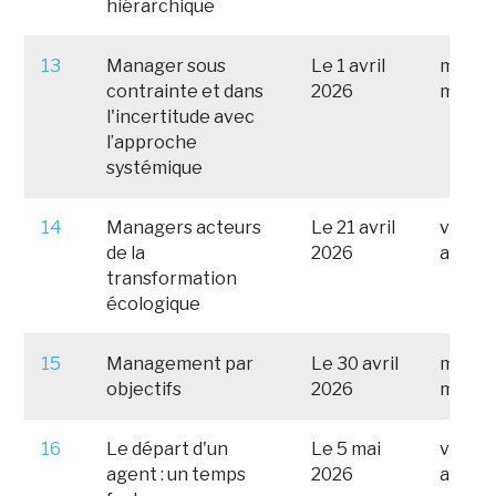
hiérarchique
13
Manager sous
Le 1 avril
mercr
contrainte et dans
2026
mars 
l'incertitude avec
l’approche
systémique
14
Managers acteurs
Le 21 avril
vendre
de la
2026
avril 
transformation
écologique
15
Management par
Le 30 avril
mardi 
objectifs
2026
mars 
16
Le départ d'un
Le 5 mai
vendre
agent : un temps
2026
avril 