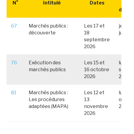
N°
Intitulé
Dates
Date
d'insc
67
Marchés publics :
Les 17 et
jeudi 
découverte
18
juillet
septembre
2026
76
Exécution des
Les 15 et
lundi 
marchés publics
16 octobre
septe
2026
2026
81
Marchés publics :
Les 12 et
lundi 1
Les procédures
13
octob
adaptées (MAPA)
novembre
2026
2026