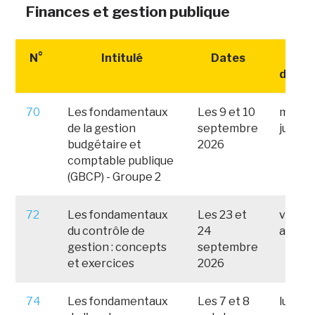
Finances et gestion publique
N°
Intitulé
Dates
Date
d'insc
70
Les fondamentaux
Les 9 et 10
mercre
de la gestion
septembre
juillet
budgétaire et
2026
comptable publique
(GBCP) - Groupe 2
72
Les fondamentaux
Les 23 et
vendre
du contrôle de
24
août 
gestion : concepts
septembre
et exercices
2026
74
Les fondamentaux
Les 7 et 8
lundi 