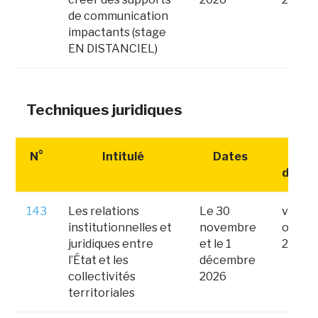
de communication
impactants (stage
EN DISTANCIEL)
Techniques juridiques
N°
Intitulé
Dates
Date
d'insc
143
Les relations
Le 30
vendre
institutionnelles et
novembre
octob
juridiques entre
et le 1
2026
l’État et les
décembre
collectivités
2026
territoriales