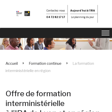
Contactez-nous
Aujourd’hui à l’IRA
04 72 82 17 17
Le planning du jour
Accueil
Formation continue
La formation
interministérielle en région
Offre de formation
interministérielle