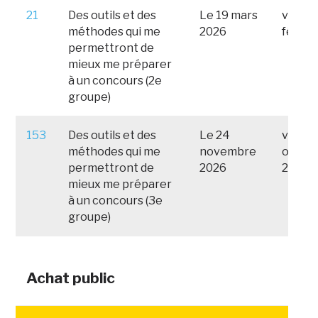
21
Des outils et des
Le 19 mars
vendre
méthodes qui me
2026
févrie
permettront de
mieux me préparer
à un concours (2e
groupe)
153
Des outils et des
Le 24
vendre
méthodes qui me
novembre
octob
permettront de
2026
2026
mieux me préparer
à un concours (3e
groupe)
Achat public