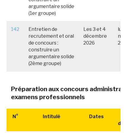
argumentaire solide
(1er groupe)
142
Entretien de
Les 3 et 4
lundi 
recrutement et oral
décembre
novem
de concours :
2026
2026
construire un
argumentaire solide
(2ème groupe)
Préparation aux concours administratifs
examens professionnels
N°
Intitulé
Dates
Date
d'insc