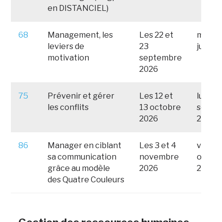
en DISTANCIEL)
68
Management, les
Les 22 et
mercre
leviers de
23
juillet
motivation
septembre
2026
75
Prévenir et gérer
Les 12 et
lundi 
les conflits
13 octobre
septe
2026
2026
86
Manager en ciblant
Les 3 et 4
vendre
sa communication
novembre
octob
grâce au modèle
2026
2026
des Quatre Couleurs