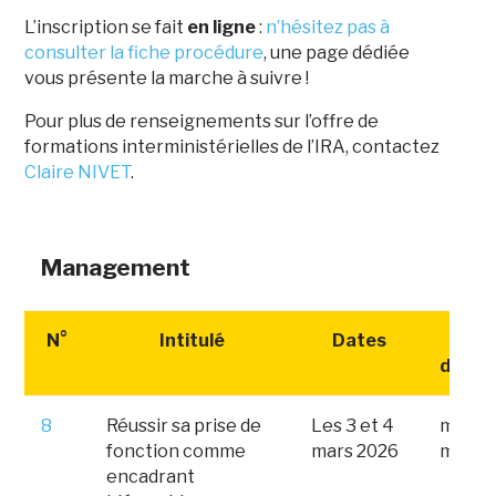
L’inscription se fait
en ligne
:
n’hésitez pas à
consulter la fiche procédure
, une page dédiée
vous présente la marche à suivre !
Pour plus de renseignements sur l’offre de
formations interministérielles de l’IRA, contactez
Claire NIVET
.
Management
N°
Intitulé
Dates
Date
d'insc
8
Réussir sa prise de
Les 3 et 4
mardi 
fonction comme
mars 2026
mars 
encadrant