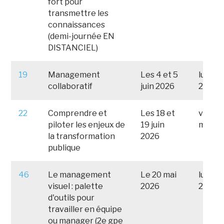
fort pour
transmettre les
connaissances
(demi-journée EN
DISTANCIEL)
19
Management
Les 4 et 5
lundi 
collaboratif
juin 2026
2026
22
Comprendre et
Les 18 et
vendre
piloter les enjeux de
19 juin
mai 2
la transformation
2026
publique
46
Le management
Le 20 mai
lundi 2
visuel : palette
2026
2026
d'outils pour
travailler en équipe
ou manager (2e gpe