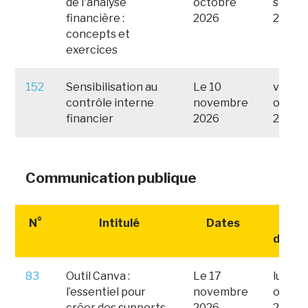
de l'analyse
octobre
septe
financière :
2026
2026
concepts et
exercices
152
Sensibilisation au
Le 10
vendre
contrôle interne
novembre
octob
financier
2026
2026
Communication publique
N°
Intitulé
Dates
Date
d'insc
83
Outil Canva :
Le 17
lundi 1
l’essentiel pour
novembre
octob
créer des supports
2026
2026