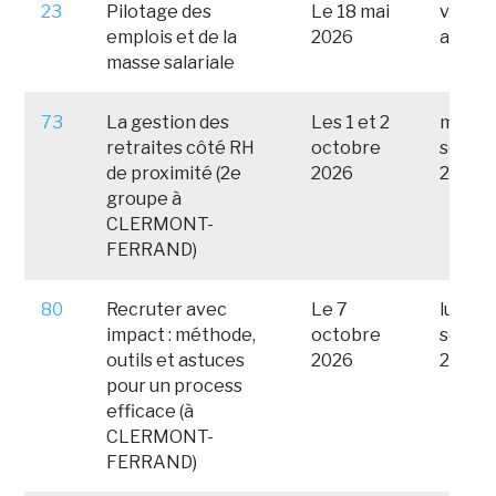
23
Pilotage des
Le 18 mai
vendre
emplois et de la
2026
avril 
masse salariale
73
La gestion des
Les 1 et 2
mardi 
retraites côté RH
octobre
septe
de proximité (2e
2026
2026
groupe à
CLERMONT-
FERRAND)
80
Recruter avec
Le 7
lundi 
impact : méthode,
octobre
septe
outils et astuces
2026
2026
pour un process
efficace (à
CLERMONT-
FERRAND)