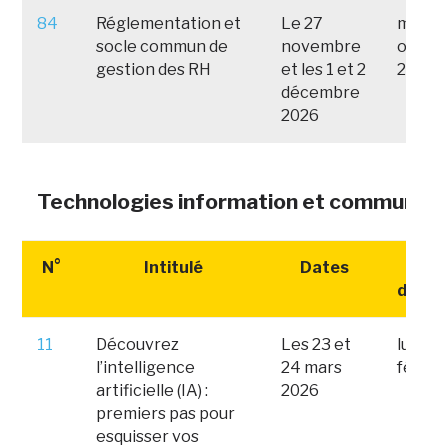
84
Réglementation et
Le 27
mardi 
socle commun de
novembre
octob
gestion des RH
et les 1 et 2
2026
décembre
2026
Technologies information et communica
N°
Intitulé
Dates
Date
d'insc
11
Découvrez
Les 23 et
lundi 
l’intelligence
24 mars
févrie
artificielle (IA) :
2026
premiers pas pour
esquisser vos