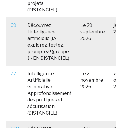
projets
(DISTANCIEL)
69
Découvrez
Le 29
jeudi 
l’intelligence
septembre
2026
artificielle (IA) :
2026
explorez, testez,
promptez ! (groupe
1 - EN DISTANCIEL)
77
Intelligence
Le 2
vendre
Artificielle
novembre
octob
Générative :
2026
2026
Approfondissement
des pratiques et
sécurisation
(DISTANCIEL)