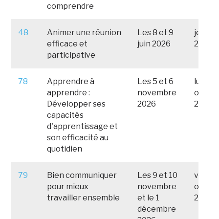
comprendre
48
Animer une réunion
Les 8 et 9
jeudi 
efficace et
juin 2026
2026
participative
78
Apprendre à
Les 5 et 6
lundi 
apprendre :
novembre
octob
Développer ses
2026
2026
capacités
d'apprentissage et
son efficacité au
quotidien
79
Bien communiquer
Les 9 et 10
vendre
pour mieux
novembre
octob
travailler ensemble
et le 1
2026
décembre